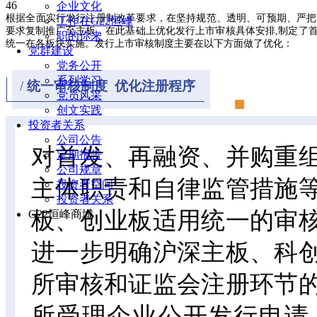
46
企业文化
根据全面实行发行注册制改革要求，在坚持规范、透明、可预期、严把
工作在G22恒峰
要求复制推广至主板，在此基础上优化发行上市审核具体安排,制定了
职的你来
统一在各板块实施。发行上市审核制度主要在以下方面做了优化：
党群建设
党务公开
系列学习
/
统一审核制度 优化注册程序
党员风采
创文实践
投资者关系
公司公告
对首发、再融资、并购重
定期报告
公司规章
主体职责和自律监管措施
投资者空间
投资者关系
板、创业板适用统一的审
G22恒峰商城
进一步明确沪深主板、科
所审核和证监会注册环节
所受理企业公开发行申请