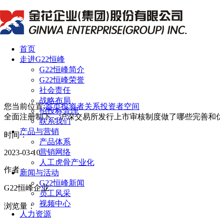
首页
走进G22恒峰
G22恒峰简介
G22恒峰荣誉
社会责任
战略布局
您当前位置:
首页
投资者关系
投资者空间
招投标管理
全面注册制下，沪深交易所发行上市审核制度做了哪些完善和
联系我们
产品与营销
时间：
产品体系
营销网络
2023-03-10
人工虎骨产业化
作者：
新闻与活动
G22恒峰新闻
G22恒峰企业
员工风采
视频中心
浏览量：
人力资源